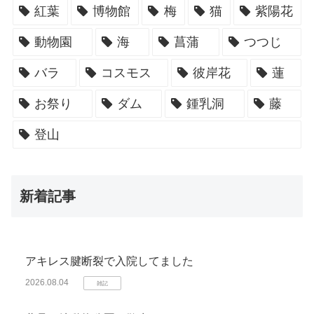
紅葉
博物館
梅
猫
紫陽花
動物園
海
菖蒲
つつじ
バラ
コスモス
彼岸花
蓮
お祭り
ダム
鍾乳洞
藤
登山
新着記事
アキレス腱断裂で入院してました
2026.08.04
雑記