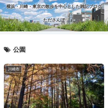
横浜・川崎・東京の散歩を中心とした雑記ブログ
たださんぽ
公園
川崎市