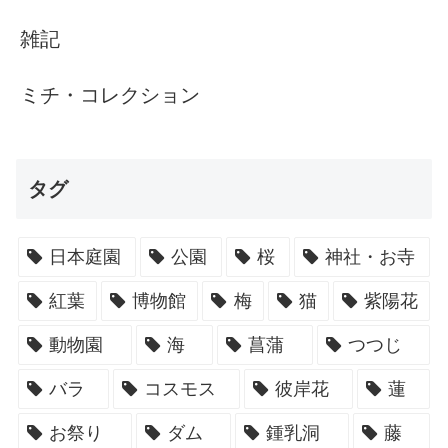
雑記
ミチ・コレクション
タグ
日本庭園
公園
桜
神社・お寺
紅葉
博物館
梅
猫
紫陽花
動物園
海
菖蒲
つつじ
バラ
コスモス
彼岸花
蓮
お祭り
ダム
鍾乳洞
藤