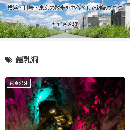
横浜・川崎・東京の散歩を中心とした雑記ブログ
たださんぽ
鍾乳洞
東京郊外