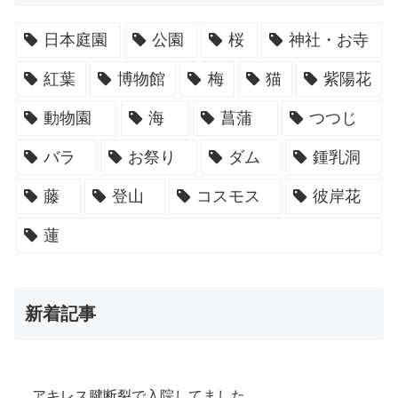
日本庭園
公園
桜
神社・お寺
紅葉
博物館
梅
猫
紫陽花
動物園
海
菖蒲
つつじ
バラ
お祭り
ダム
鍾乳洞
藤
登山
コスモス
彼岸花
蓮
新着記事
アキレス腱断裂で入院してました