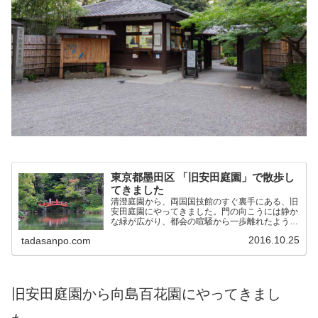
東京都墨田区 「旧安田庭園」で散歩し
てきました
清澄庭園から、両国国技館のすぐ裏手にある、旧
安田庭園にやってきました。門の向こうには静か
な緑が広がり、都会の喧騒から一歩離れたような
落ち着いた雰囲気です。門をくぐるとすぐ前に園
2016.10.25
tadasanpo.com
内案内図があります。中央に大きな池があり、周
囲をぐるりと歩けるよ...
旧安田庭園から向島百花園にやってきまし