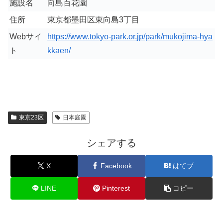
施設名
向島百花園
住所
東京都墨田区東向島3丁目
Webサイ
https://www.tokyo-park.or.jp/park/mukojima-hya
ト
kkaen/
東京23区
日本庭園
シェアする
X
Facebook
はてブ
LINE
Pinterest
コピー