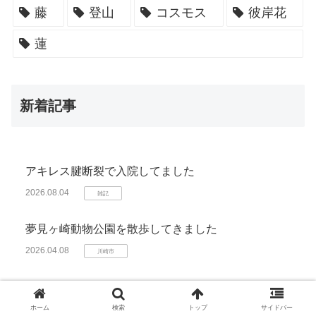
藤
登山
コスモス
彼岸花
蓮
新着記事
アキレス腱断裂で入院してました
2026.08.04
雑記
夢見ヶ崎動物公園を散歩してきました
2026.04.08
川崎市
ホーム
検索
トップ
サイドバー