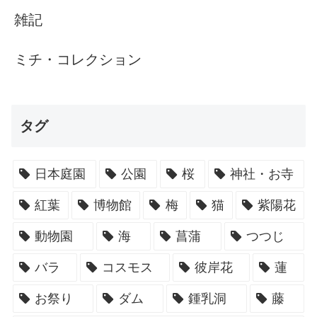
雑記
ミチ・コレクション
タグ
日本庭園
公園
桜
神社・お寺
紅葉
博物館
梅
猫
紫陽花
動物園
海
菖蒲
つつじ
バラ
コスモス
彼岸花
蓮
お祭り
ダム
鍾乳洞
藤