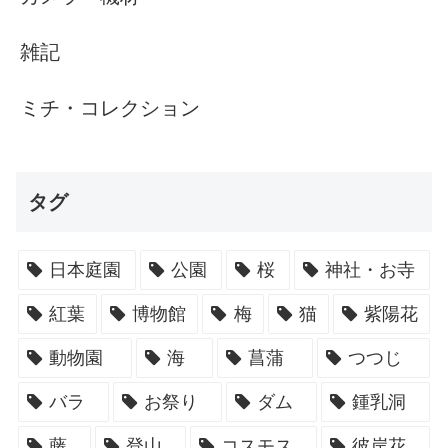
雑記
ミチ・コレクション
タグ
日本庭園
公園
桜
神社・お寺
紅葉
博物館
梅
猫
紫陽花
動物園
海
菖蒲
つつじ
バラ
お祭り
ダム
鍾乳洞
藤
登山
コスモス
彼岸花