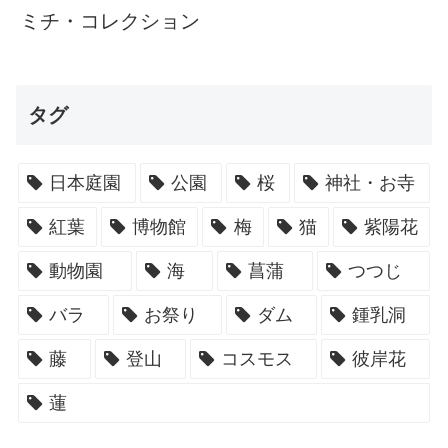
ミチ・コレクション
タグ
日本庭園
公園
桜
神社・お寺
紅葉
博物館
梅
猫
紫陽花
動物園
海
菖蒲
つつじ
バラ
お祭り
ダム
鍾乳洞
藤
登山
コスモス
彼岸花
蓮