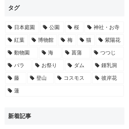
タグ
日本庭園
公園
桜
神社・お寺
紅葉
博物館
梅
猫
紫陽花
動物園
海
菖蒲
つつじ
バラ
お祭り
ダム
鍾乳洞
藤
登山
コスモス
彼岸花
蓮
新着記事