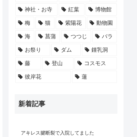
神社・お寺
紅葉
博物館
梅
猫
紫陽花
動物園
海
菖蒲
つつじ
バラ
お祭り
ダム
鍾乳洞
藤
登山
コスモス
彼岸花
蓮
新着記事
アキレス腱断裂で入院してました